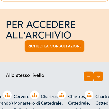
PER ACCEDERE
ALL'ARCHIVIO
RICHIEDI LA CONSULTAZIONE
Allo stesso livello
INDIETRO
AVAN
Open tree
Open tree
Open tree
Open tree
ane
Cervere -
Chartres,
Chartres,
Chartr
rando)
Monastero di
Cattedrale,
Cattedrale,
Catted