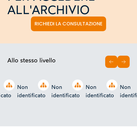
ALL'ARCHIVIO
RICHIEDI LA CONSULTAZIONE
Allo stesso livello
INDIETRO
AVAN
Open tree
Open tree
Open tree
Open tree
Non
Non
Non
Non
icato
identificato
identificato
identificato
identif