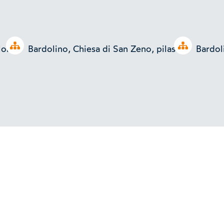
Open tree
Open tree
lonna
Bardolino, Chiesa di San Zeno, pilastro
Bardol