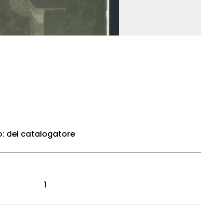
to: del catalogatore
1