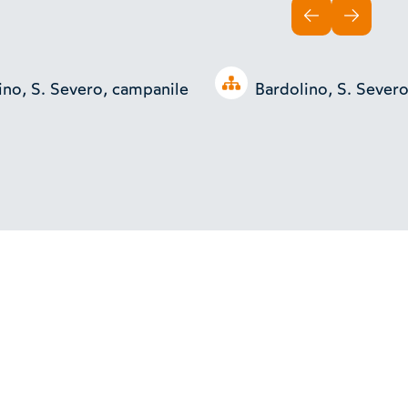
INDIETRO
AVANTI
Open tree
ino, S. Severo, campanile
Bardolino, S. Severo