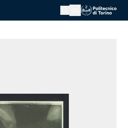
Menu button
Cerca
Homepage link